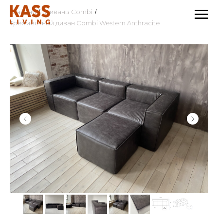
Главная
Диваны Combi
/
/
Трёхместный диван Combi Western Anthracite