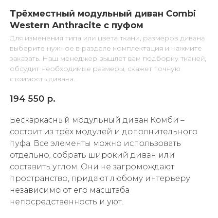
Трёхместный модульный диван Combi
Western Anthracite с пуфом
Для изменения типа или цвета ткани, размеров дивана
выберите нужное в разделе комплектация и нажмите
заказать. Наш менеджер вышлет вам подборку тканей,
обсудит необходимые размеры, скажет точную
стоимость дивана.
194 550
р.
Бескаркасный модульный диван Комби –
состоит из трёх модулей и дополнительного
пуфа. Все элементы можно использовать
отдельно, собрать широкий диван или
составить углом. Они не загромождают
пространство, придают любому интерьеру
независимо от его масштаба
непосредственность и уют.