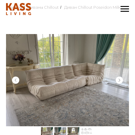
Главная
Диваны Chillout
Диван Chillout Poseidon Milk
/
/