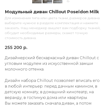
Модульный диван Chillout Poseidon Milk
Для изменения типа или цвета ткани, размеров дивана
выберите нужное в разделе комплектация и нажмите
заказать. Наш менеджер вышлет вам подборку тканей,
обсудит необходимые размеры, скажет точную
стоимость дивана.
255 200
р.
Дизайнерский бескаркасный диван Chillout с
угловым модулем из искусственной замши
молочного оттенка.
Дизайн набора Chillout позволяет вписать его
в любой интерьер: перед дачным камином, в
детскую комнату, в домашний кинотеатр, на
веранду, в гостиную дома или квартиры.
Вы можете заказать сначала диван, а потом