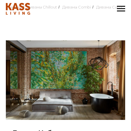
Главная
Диваны Chillout
Диваны Combi
Диваны Cuba
/
/
/